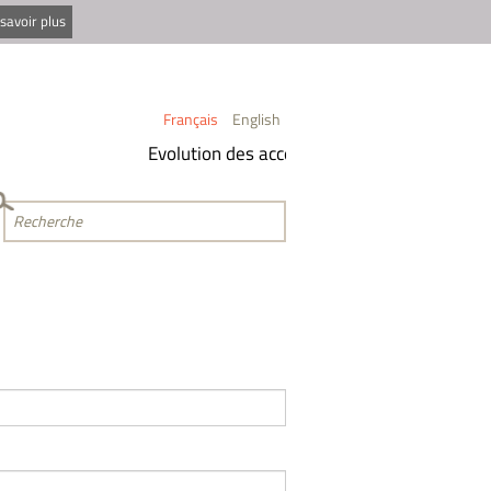
savoir plus
Français
English
Evolution des accès aux indicateurs
Mise à
-