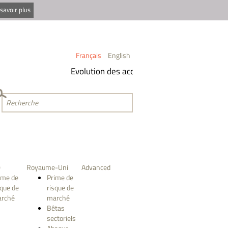
savoir plus
Français
English
Evolution des accès aux indicateurs
Mise à
-
0
Royaume-Uni
Advanced
ime de
Prime de
sque de
risque de
rché
marché
Bêtas
sectoriels