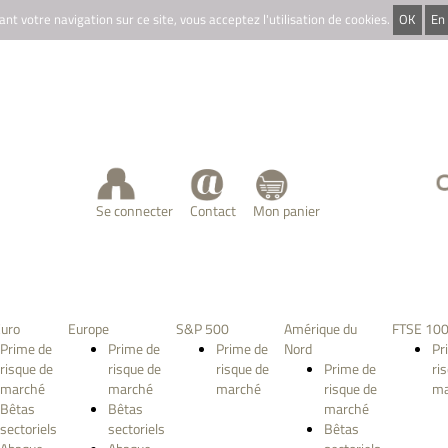
nt votre navigation sur ce site, vous acceptez l'utilisation de cookies.
OK
En 
Se connecter
Contact
Mon panier
uro
Europe
S&P 500
Amérique du
FTSE 10
Prime de
Prime de
Prime de
Nord
Pr
risque de
risque de
risque de
Prime de
ri
marché
marché
marché
risque de
ma
Bêtas
Bêtas
marché
sectoriels
sectoriels
Bêtas