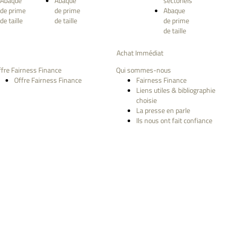
Abaque
Abaque
sectoriels
de prime
de prime
Abaque
de taille
de taille
de prime
de taille
Achat Immédiat
ffre Fairness Finance
Qui sommes-nous
Offre Fairness Finance
Fairness Finance
Liens utiles & bibliographie
choisie
La presse en parle
Ils nous ont fait confiance